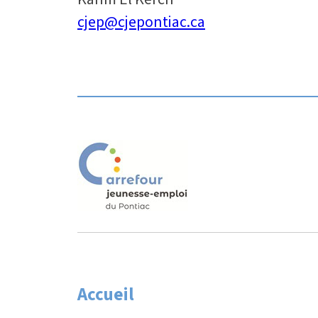
cjep@cjepontiac.ca
Accueil