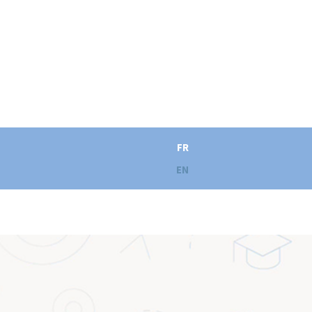
FR
EN